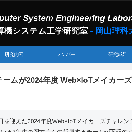
算機システム工学研究室
研究内容
メンバー
研究成果
が2024年度 Web×IoTメイカーズ
日を迎えた2024年度Web×IoTメイカーズチャレン
いる3年生の岡本くんの所属するチームが下記の