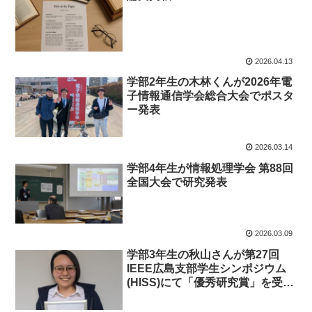
2026.04.13
学部2年生の木林くんが2026年電
子情報通信学会総合大会でポスタ
ー発表
2026.03.14
学部4年生が情報処理学会 第88回
全国大会で研究発表
2026.03.09
学部3年生の秋山さんが第27回
IEEE広島支部学生シンポジウム
(HISS)にて「優秀研究賞」を受
賞！