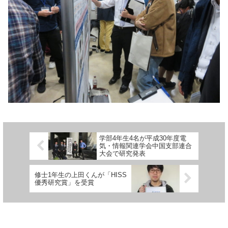
学部4年生4名が平成30年度電
気・情報関連学会中国支部連合
大会で研究発表
修士1年生の上田くんが「HISS
優秀研究賞」を受賞