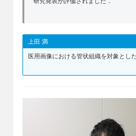
研究発表が評価されました．
上田 満
医用画像における管状組織を対象とし