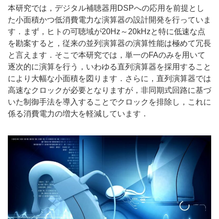
本研究では，デジタル補聴器用DSPへの応用を前提とし
た小面積かつ低消費電力な演算器の設計開発を行っていま
す．まず，ヒトの可聴域が20Hz～20kHzと特に低速な点
を勘案すると，従来の並列演算器の演算性能は極めて冗長
と言えます．そこで本研究では，単一のFAのみを用いて
逐次的に演算を行う，いわゆる直列演算器を採用すること
により大幅な小面積を図ります．さらに，直列演算器では
高速なクロックが必要となりますが，非同期式回路に基づ
いた制御手法を導入することでクロックを排除し，これに
係る消費電力の増大を軽減しています．