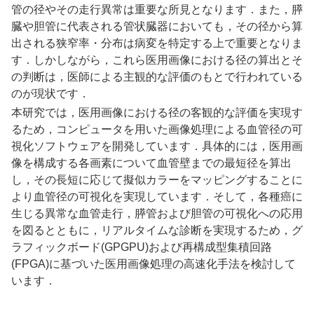
管の径やその走行異常は重要な所見となります．また，膵
臓や胆管に代表される管状臓器においても，その径から算
出される狭窄率・分布は病変を特定する上で重要となりま
す．しかしながら，これら医用画像における径の算出とそ
の判断は，医師による主観的な評価のもとで行われている
のが現状です．​
本研究では，医用画像における径の客観的な評価を実現す
るため，コンピュータを用いた画像処理による血管径の可
視化ソフトウェアを開発しています．具体的には，医用画
像を構成する各画素について血管壁までの最短径を算出
し，その長短に応じて擬似カラーをマッピングすることに
より血管径の可視化を実現しています．そして，各種癌に
生じる異常な血管走行，膵管および胆管の可視化への応用
を図るとともに，リアルタイムな診断を実現するため，グ
ラフィックボード(GPGPU)および再構成型集積回路
(FPGA)に基づいた医用画像処理の高速化手法を検討して
います．