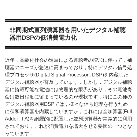
非同期式直列演算器を用いたデジタル補聴
器用DSPの低消費電力化
近年，高齢化社会の進展による難聴者の増加に伴って，補
聴器のニーズが急速に高まっており，特にデジタル信号処
理プロセッサ(Digital Signal Processor : DSP)を内蔵した
デジタル補聴器が普及しています．しかし，デジタル補聴
器に搭載可能な電池には物理的な限界があり，その電池寿
命は数日程度に留まっているのが現状です．特にこの種の
デジタル補聴器用DSPでは，様々な信号処理を行うため
に積和演算器を内蔵していますが，これには全加算器(Full
Adder : FA)を網羅的に配置した並列演算器が常識的に利用
されており，これが消費電力を増大させる要因の一つとな
っています．