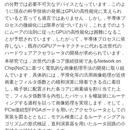
の分野では必要不可欠なデバイスとなっています．このよ
うに現在の科学技術の発展はGPUの高性能化に支えられ
ていると言っても過言ではありません．しかし，半導体プ
ロセスの微細化には限界が近づいており，これまでのよう
にムーアの法則に従ったGPUの高性能化は困難になるこ
とが予想されています．したがって，半導体プロセスに依
存しない，既存のGPUアーキテクチャに代わる次世代の
ハードウェアアクセラレータの開発が求められています．​
本研究では，次世代の多コア接続技術であるNetwork on
Chip(NoC)に基づく電気的な画像処理手法の開発に取り組
んでいます．具体的には，平滑化等の汎用画像処理が近傍
画素とフィルタ係数との積和演算に帰着できる点に着目
し，格子状に配置された各コアに画素値を割り当てた上
で，フィルタ係数等を内包したパケットを螺旋状にルーテ
ィングする過程を以って画像処理を実現します．そして，
PCIe接続型FPGAボードを用いたアクセラレータとしての
実装を図るとともに，モデル検査によるルーティングアル
ゴリズムの形式検証，直列演算器を用いたルータ回路の小