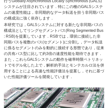
行うGlobally Asynchronous Locally Synchronous (GALS)
システムが注目されています．特にこの種のGALSシステ
ムの速度性能は，非同期的なデータ転送を担う非同期バス
の構成法に強く依存します．​
本研究では，GALSシステムに対する新たな非同期バスの
構成法としてリングセグメントバス(Ring Segmented Bus
: RSB)を提案しています．RSBでは，環状に接続した非
同期バスを複数のバス(セグメント)に分割し，データ転送
に係るセグメントのみを動的に接続する形態であり，従来
の共有バス型に比して約3倍の速度性能を期待できます．
また，これらGALSシステムの動作を確率時限ペトリネッ
トでモデル化した上で，解析的手法とモンテカルロ法を併
用することによる高速な性能評価法を提案し，それに基づ
いた性能評価ツールを開発しています．