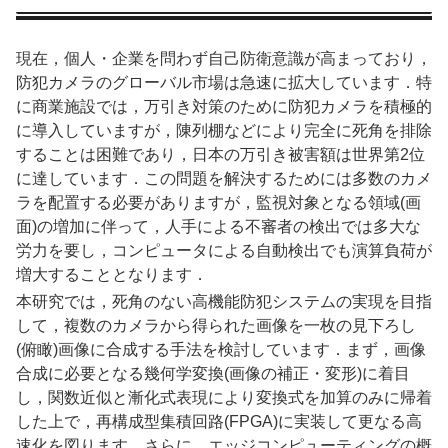
現在，個人・企業を問わず自己防衛意識が高まっており，
防犯カメラのグローバル市場は急速に拡大しています．特
に商業施設では，万引き対策のために防犯カメラを積極的
に導入していますが，陳列棚などにより完全に死角を排除
することは困難であり，日本の万引き被害額は世界第2位
に達しています．この問題を解決するためには多数のカメ
ラを配置する必要がありますが，監視対象となる領域(画
面)の増加に伴って，人手による不審者の検出では多大な
労力を要し，コンピュータによる自動検出でも演算負荷が
増大することとなります．​
本研究では，死角のない高機能防犯システムの実現を目指
して，複数のカメラから得られた画像を一枚の見下ろし
(俯瞰)画像に合成する手法を検討しています．まず，画像
合成に必要となる幾何学変換(画像の補正・変形)に着目
し，関数近似と漸化式表現により変換式を加算のみに帰着
した上で，再構成型集積回路(FPGA)に実装して更なる高
速化を図ります．さらに，エッジコンピューティングの概